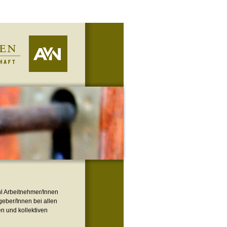
hl Arbeitnehmer/Innen
tgeber/Innen bei allen
en und kol­lek­ti­ven