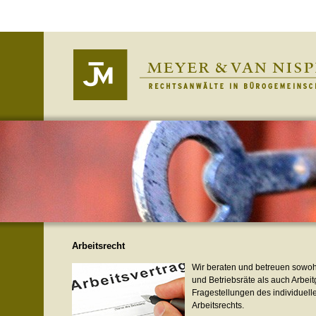
Arbeitsrecht
Wir bera­ten und betreuen sowo
und Betriebs­räte als auch Arbei
Fra­ge­stel­lun­gen des indi­vi­du­el­l
Arbeitsrechts.