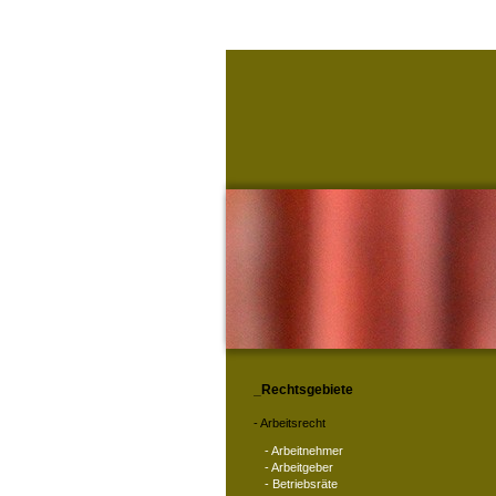
Rechtsgebiete
Arbeits­recht
Arbeit­neh­mer
Arbeit­ge­ber
Betriebs­räte