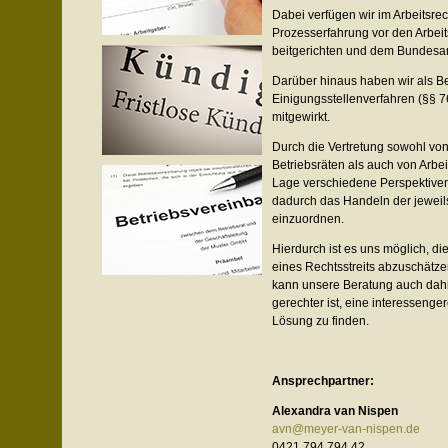
Dabei ver­fü­gen wir im Arbeits­re
Pro­zes­ser­fah­rung vor den Arbeits
beit­ge­rich­ten und dem Bundesar
Dar­über hin­aus haben wir als Bei­
Eini­gungs­stel­len­ver­fah­ren (§§ 
mitgewirkt.
Durch die Ver­tre­tung sowohl vo
Betriebs­rä­ten als auch von Arbei
Lage ver­schie­dene Per­spek­ti­v
dadurch das Han­deln der jeweils
einzuordnen.
Hier­durch ist es uns mög­lich, d
eines Rechts­streits abzu­schät­z
kann unsere Bera­tung auch dah
ge­rech­ter ist, eine inter­es­sen­ge­
Lösung zu finden.
Ansprech­part­ner:
Alex­an­dra van Nis­pen
avn@meyer-van-nispen.de
0421 794 794 42