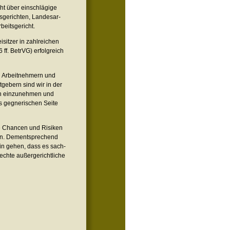
cht über ein­schlä­gige
­ge­rich­ten, Lan­des­ar­
beitsgericht.
sit­zer in zahl­rei­chen
76 ff. BetrVG) erfolg­reich
n Arbeit­neh­mern und
t­ge­bern sind wir in der
en ein­zu­neh­men und
 geg­ne­ri­schen Seite
ie Chan­cen und Risi­ken
en. Dem­ent­spre­chend
in gehen, dass es sach­
rechte außer­ge­richt­li­che