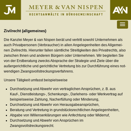
Zivil­recht (allgemeines)
Die Kanz­lei Meyer & van Nis­pen berät und ver­tritt sowohl Unter­neh­men als
auch Pri­vat­per­so­nen (Ver­brau­cher) in allen Ange­le­gen­hei­ten des All­ge­mei­
nen Zivil­rechts. Hier­un­ter fal­len sämt­li­che Strei­tig­kei­ten des Pri­vat­rechts, also
zwi­schen Ihnen und ande­ren Bür­gern oder Unter­neh­men. Wir beglei­ten Sie
von der Erst­be­ra­tung zwecks Abspra­che der Stra­te­gie und Ziele über die
außer­ge­richt­li­che und gericht­li­che Ver­tre­tung bis zur Durch­füh­rung eines not­
wen­di­gen Zwangsvollstreckungsverfahrens.
Unsere Tätig­keit umfasst beispielsweise
Durch­set­zung und Abwehr von ver­trag­li­chen Ansprü­chen, z. B. aus
Kauf-, Dienstleistungs-, Schenkungs-, Darlehens- oder Werk­ver­trag auf
bei­spiels­weise Zah­lung, Nach­er­fül­lung oder Minderung,
Durch­set­zung und Abwehr von Herausgabeansprüchen,
Bera­tung und Ver­tre­tung in grund­stücks­recht­li­chen Angelegenheiten,
Abgabe von Wil­lens­er­klä­run­gen wie Anfech­tung oder Widerruf,
Durch­set­zung und Abwehr von Ansprü­chen im
Zwangsvollstreckungsrecht.